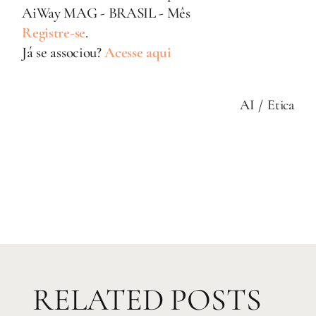
AiWay MAG - BRASIL - Mês
Registre-se
.
Já se associou?
Acesse aqui
AI
Etica
RELATED POSTS