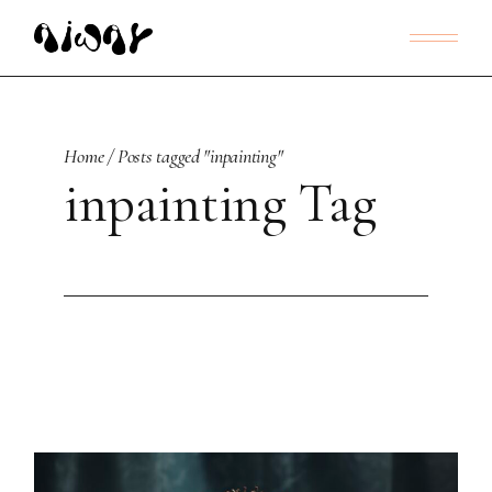
Skip
to
the
content
Home
Posts tagged "inpainting"
inpainting Tag