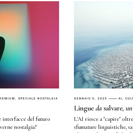
REMIUM
SPECIALE NOSTALGIA
GENNAIO 5, 2025
AI
CUL
Lingue
da
salvare,
un
e interfacce del futuro
L'AI riesce a "capire" oltr
averne nostalgia?
sfumature linguistiche, s