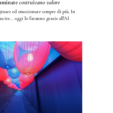
luminate
costruivano
valore
nare ed emozionare sempre di più. In
scite... oggi lo faranno grazie all'AI