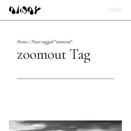
Skip
to
the
content
Home
Posts tagged "zoomout"
zoomout Tag