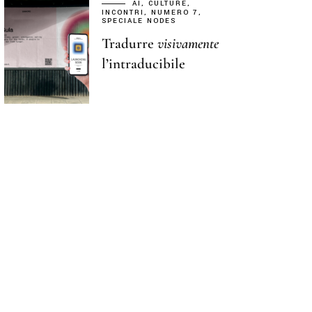
AI
CULTURE
INCONTRI
NUMERO 7
SPECIALE NODES
Tradurre
visivamente
l’intraducibile