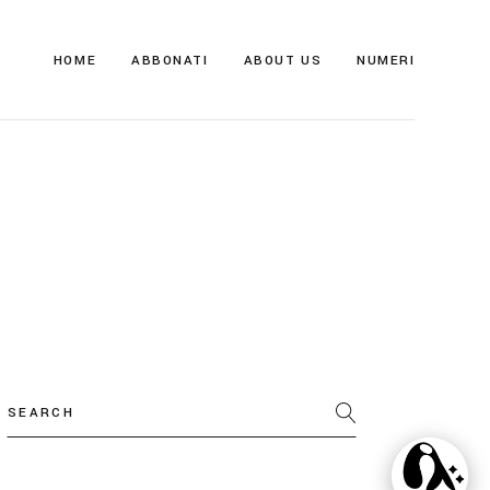
HOME
ABBONATI
ABOUT US
NUMERI