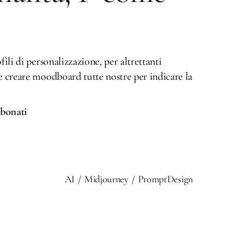
ili di personalizzazione, per altrettanti
 creare moodboard tutte nostre per indicare la
bbonati
AI
Midjourney
PromptDesign